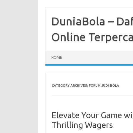
Skip
to
content
DuniaBola – Daf
Online Terperc
HOME
CATEGORY ARCHIVES:
FORUM JUDI BOLA
Elevate Your Game wi
Thrilling Wagers