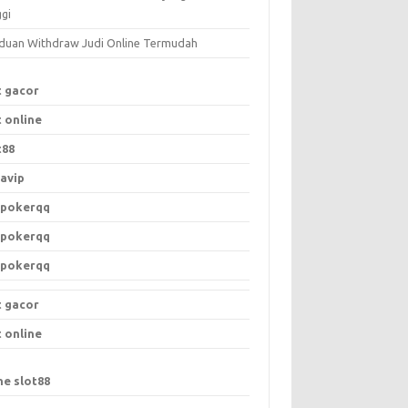
ggi
duan Withdraw Judi Online Termudah
t gacor
t online
t88
avip
bpokerqq
bpokerqq
bpokerqq
t gacor
t online
e slot88