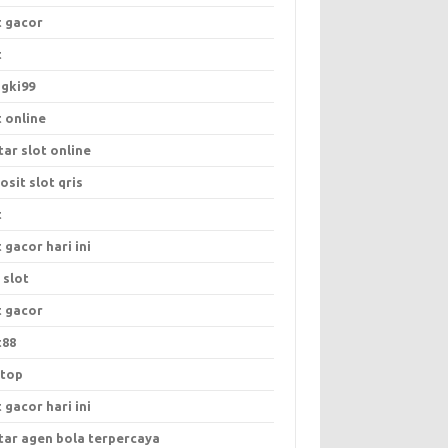
t gacor
t
gki99
t online
tar slot online
osit slot qris
t
t gacor hari ini
 slot
t gacor
t88
top
t gacor hari ini
tar agen bola terpercaya