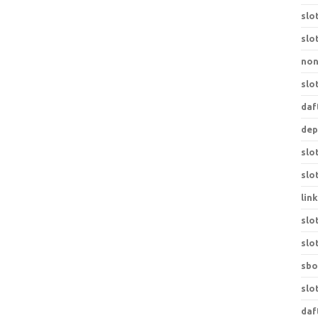
slo
slo
non
slo
daf
dep
slo
slo
link
slo
slo
sbo
slo
daf