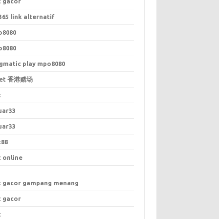
t gacor
365 link alternatif
o8080
o8080
gmatic play mpo8080
bet 香港赌场
t
uar33
uar33
t88
t online
t gacor gampang menang
t gacor
t