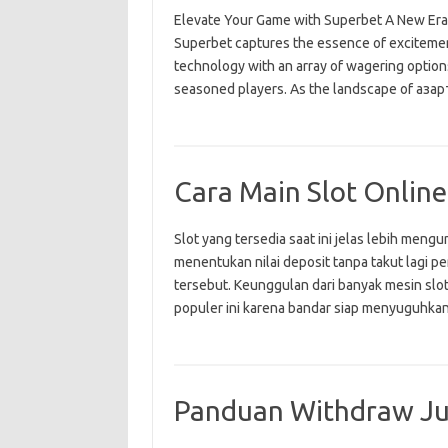
Elevate Your Game with Superbet A New Era 
Superbet captures the essence of excitemen
technology with an array of wagering options
seasoned players. As the landscape of аза
Cara Main Slot Onlin
Slot yang tersedia saat ini jelas lebih men
menentukan nilai deposit tanpa takut lagi p
tersebut. Keunggulan dari banyak mesin slot 
populer ini karena bandar siap menyuguhka
Panduan Withdraw Ju