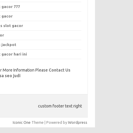
t gacor 777
t gacor
us slot gacor
or
t jackpot
t gacor hari ini
r More Information Please
Contact Us
sa seo judi
custom footer text right
Iconic One
Theme | Powered by
Wordpress