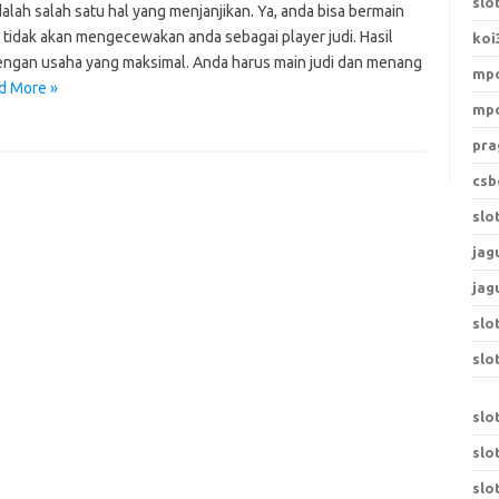
slo
alah salah satu hal yang menjanjikan. Ya, anda bisa bermain
i tidak akan mengecewakan anda sebagai player judi. Hasil
koi
h dengan usaha yang maksimal. Anda harus main judi dan menang
mp
d More »
mp
pra
cs
slo
jag
jag
slo
slo
slo
slo
slo