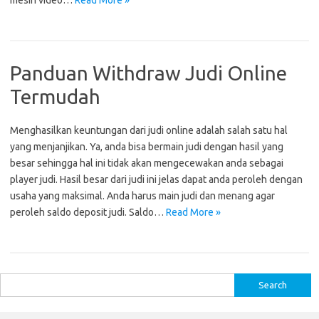
mesin video…
Read More »
Panduan Withdraw Judi Online
Termudah
Menghasilkan keuntungan dari judi online adalah salah satu hal
yang menjanjikan. Ya, anda bisa bermain judi dengan hasil yang
besar sehingga hal ini tidak akan mengecewakan anda sebagai
player judi. Hasil besar dari judi ini jelas dapat anda peroleh dengan
usaha yang maksimal. Anda harus main judi dan menang agar
peroleh saldo deposit judi. Saldo…
Read More »
S
e
a