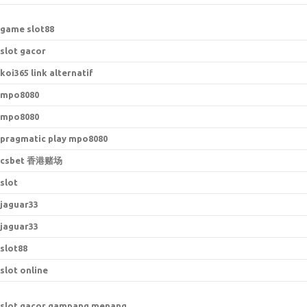
game slot88
slot gacor
koi365 link alternatif
mpo8080
mpo8080
pragmatic play mpo8080
csbet 香港赌场
slot
jaguar33
jaguar33
slot88
slot online
slot gacor gampang menang