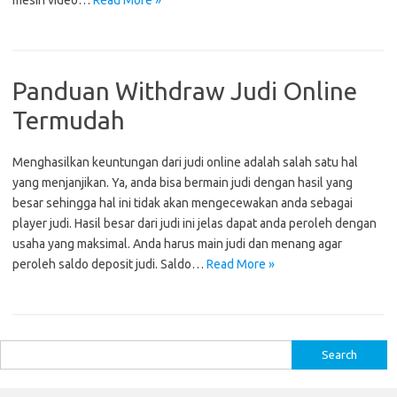
mesin video…
Read More »
Panduan Withdraw Judi Online
Termudah
Menghasilkan keuntungan dari judi online adalah salah satu hal
yang menjanjikan. Ya, anda bisa bermain judi dengan hasil yang
besar sehingga hal ini tidak akan mengecewakan anda sebagai
player judi. Hasil besar dari judi ini jelas dapat anda peroleh dengan
usaha yang maksimal. Anda harus main judi dan menang agar
peroleh saldo deposit judi. Saldo…
Read More »
S
e
a