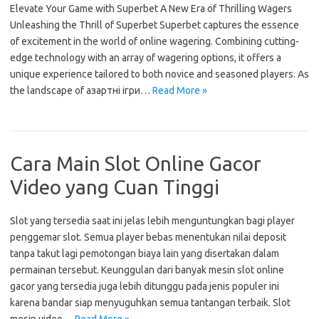
Elevate Your Game with Superbet A New Era of Thrilling Wagers
Unleashing the Thrill of Superbet Superbet captures the essence
of excitement in the world of online wagering. Combining cutting-
edge technology with an array of wagering options, it offers a
unique experience tailored to both novice and seasoned players. As
the landscape of азартні ігри…
Read More »
Cara Main Slot Online Gacor
Video yang Cuan Tinggi
Slot yang tersedia saat ini jelas lebih menguntungkan bagi player
penggemar slot. Semua player bebas menentukan nilai deposit
tanpa takut lagi pemotongan biaya lain yang disertakan dalam
permainan tersebut. Keunggulan dari banyak mesin slot online
gacor yang tersedia juga lebih ditunggu pada jenis populer ini
karena bandar siap menyuguhkan semua tantangan terbaik. Slot