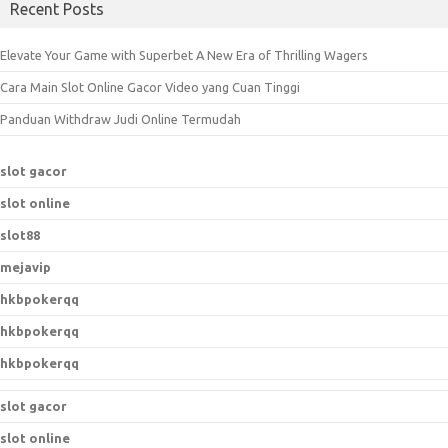
Recent Posts
r
c
Elevate Your Game with Superbet A New Era of Thrilling Wagers
h
Cara Main Slot Online Gacor Video yang Cuan Tinggi
f
o
Panduan Withdraw Judi Online Termudah
r
:
slot gacor
slot online
slot88
mejavip
hkbpokerqq
hkbpokerqq
hkbpokerqq
slot gacor
slot online