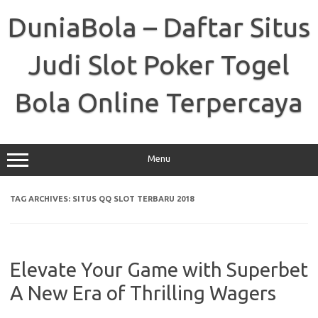
Skip
to
DuniaBola – Daftar Situs
content
Judi Slot Poker Togel
Bola Online Terpercaya
Menu
TAG ARCHIVES:
SITUS QQ SLOT TERBARU 2018
Elevate Your Game with Superbet
A New Era of Thrilling Wagers