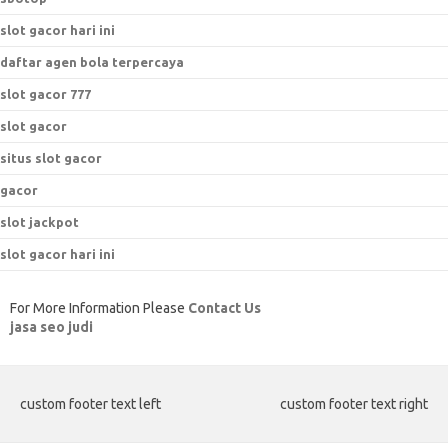
slot gacor hari ini
daftar agen bola terpercaya
slot gacor 777
slot gacor
situs slot gacor
gacor
slot jackpot
slot gacor hari ini
For More Information Please
Contact Us
jasa seo judi
custom footer text left
custom footer text right