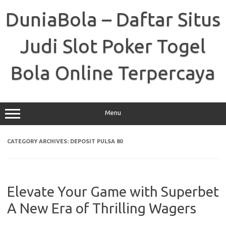
Skip
to
DuniaBola – Daftar Situs
content
Judi Slot Poker Togel
Bola Online Terpercaya
Menu
CATEGORY ARCHIVES:
DEPOSIT PULSA 80
Elevate Your Game with Superbet
A New Era of Thrilling Wagers