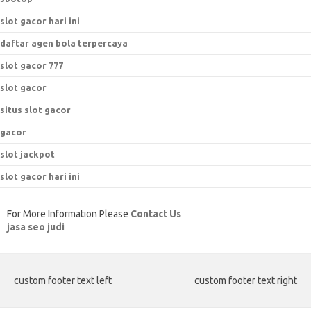
slot gacor hari ini
daftar agen bola terpercaya
slot gacor 777
slot gacor
situs slot gacor
gacor
slot jackpot
slot gacor hari ini
For More Information Please
Contact Us
jasa seo judi
custom footer text left
custom footer text right