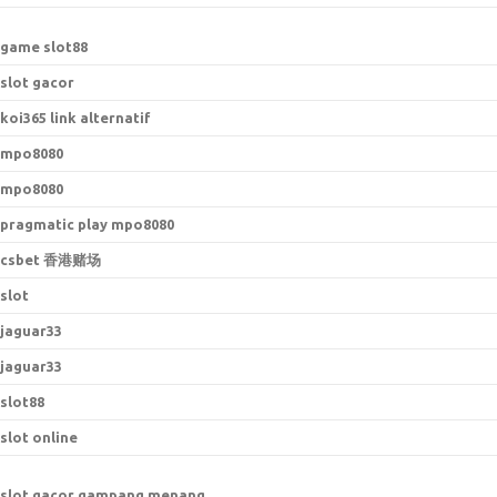
game slot88
slot gacor
koi365 link alternatif
mpo8080
mpo8080
pragmatic play mpo8080
csbet 香港赌场
slot
jaguar33
jaguar33
slot88
slot online
slot gacor gampang menang