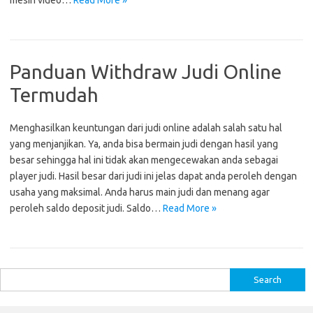
mesin video…
Read More »
Panduan Withdraw Judi Online
Termudah
Menghasilkan keuntungan dari judi online adalah salah satu hal
yang menjanjikan. Ya, anda bisa bermain judi dengan hasil yang
besar sehingga hal ini tidak akan mengecewakan anda sebagai
player judi. Hasil besar dari judi ini jelas dapat anda peroleh dengan
usaha yang maksimal. Anda harus main judi dan menang agar
peroleh saldo deposit judi. Saldo…
Read More »
S
e
a