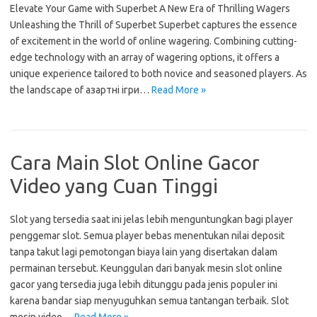
Elevate Your Game with Superbet A New Era of Thrilling Wagers
Unleashing the Thrill of Superbet Superbet captures the essence
of excitement in the world of online wagering. Combining cutting-
edge technology with an array of wagering options, it offers a
unique experience tailored to both novice and seasoned players. As
the landscape of азартні ігри…
Read More »
Cara Main Slot Online Gacor
Video yang Cuan Tinggi
Slot yang tersedia saat ini jelas lebih menguntungkan bagi player
penggemar slot. Semua player bebas menentukan nilai deposit
tanpa takut lagi pemotongan biaya lain yang disertakan dalam
permainan tersebut. Keunggulan dari banyak mesin slot online
gacor yang tersedia juga lebih ditunggu pada jenis populer ini
karena bandar siap menyuguhkan semua tantangan terbaik. Slot