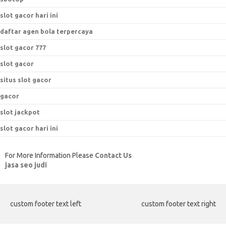
slot gacor hari ini
daftar agen bola terpercaya
slot gacor 777
slot gacor
situs slot gacor
gacor
slot jackpot
slot gacor hari ini
For More Information Please
Contact Us
jasa seo judi
custom footer text left
custom footer text right