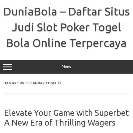
Skip
to
DuniaBola – Daftar Situs
content
Judi Slot Poker Togel
Bola Online Terpercaya
Menu
TAG ARCHIVES:
BANDAR TOGEL 12
Elevate Your Game with Superbet
A New Era of Thrilling Wagers