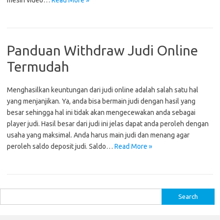
mesin video…
Read More »
Panduan Withdraw Judi Online
Termudah
Menghasilkan keuntungan dari judi online adalah salah satu hal
yang menjanjikan. Ya, anda bisa bermain judi dengan hasil yang
besar sehingga hal ini tidak akan mengecewakan anda sebagai
player judi. Hasil besar dari judi ini jelas dapat anda peroleh dengan
usaha yang maksimal. Anda harus main judi dan menang agar
peroleh saldo deposit judi. Saldo…
Read More »
S
e
a