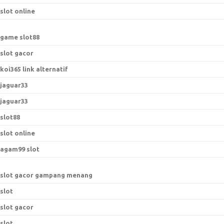
slot online
game slot88
slot gacor
koi365 link alternatif
jaguar33
jaguar33
slot88
slot online
agam99 slot
slot gacor gampang menang
slot
slot gacor
slot