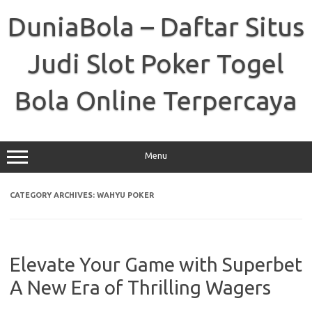
Skip
to
DuniaBola – Daftar Situs
content
Judi Slot Poker Togel
Bola Online Terpercaya
Menu
CATEGORY ARCHIVES:
WAHYU POKER
Elevate Your Game with Superbet
A New Era of Thrilling Wagers