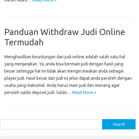
mesin video…
Read More »
Panduan Withdraw Judi Online
Termudah
Menghasilkan keuntungan dari judi online adalah salah satu hal
yang menjanjikan. Ya, anda bisa bermain judi dengan hasil yang
besar sehingga hal ini tidak akan mengecewakan anda sebagai
player judi. Hasil besar dari judi ini jelas dapat anda peroleh dengan
usaha yang maksimal. Anda harus main judi dan menang agar
peroleh saldo deposit judi. Saldo…
Read More »
S
e
a