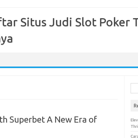
tar Situs Judi Slot Poker 
aya
Sea
for:
R
th Superbet A New Era of
Ele
Thri
Car