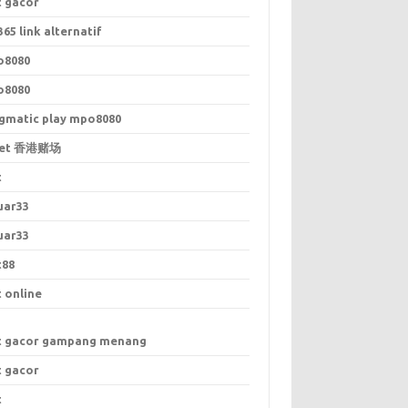
t gacor
365 link alternatif
o8080
o8080
gmatic play mpo8080
bet 香港赌场
t
uar33
uar33
t88
t online
t gacor gampang menang
t gacor
t