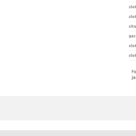
slo
slo
sit
gac
slo
slo
Fo
ja