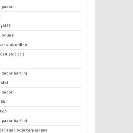
t gacor
t
gki99
t online
tar slot online
osit slot qris
t
t gacor hari ini
 slot
t gacor
t88
top
t gacor hari ini
tar agen bola terpercaya