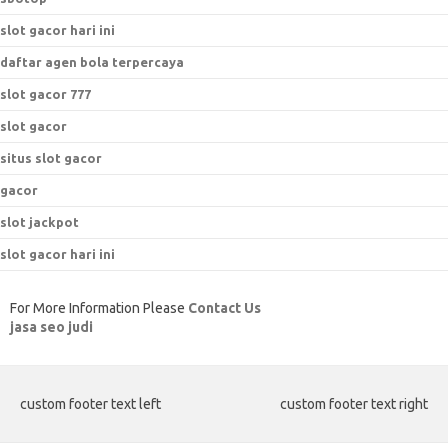
slot gacor hari ini
daftar agen bola terpercaya
slot gacor 777
slot gacor
situs slot gacor
gacor
slot jackpot
slot gacor hari ini
For More Information Please
Contact Us
jasa seo judi
custom footer text left
custom footer text right