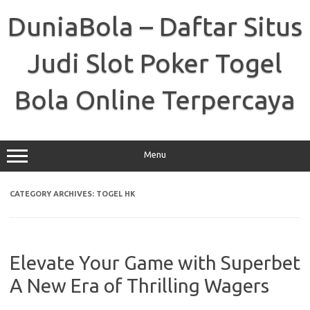
Skip
to
DuniaBola – Daftar Situs
content
Judi Slot Poker Togel
Bola Online Terpercaya
Menu
CATEGORY ARCHIVES:
TOGEL HK
Elevate Your Game with Superbet
A New Era of Thrilling Wagers