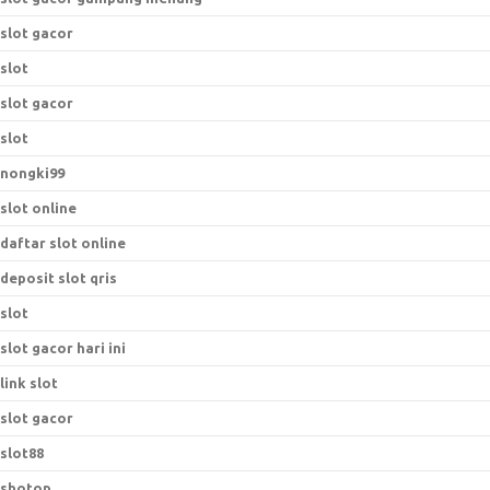
slot gacor
slot
slot gacor
slot
nongki99
slot online
daftar slot online
deposit slot qris
slot
slot gacor hari ini
link slot
slot gacor
slot88
sbotop