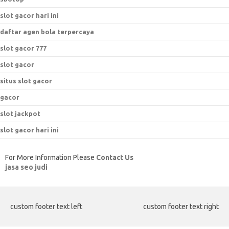
slot gacor hari ini
daftar agen bola terpercaya
slot gacor 777
slot gacor
situs slot gacor
gacor
slot jackpot
slot gacor hari ini
For More Information Please
Contact Us
jasa seo judi
custom footer text left
custom footer text right