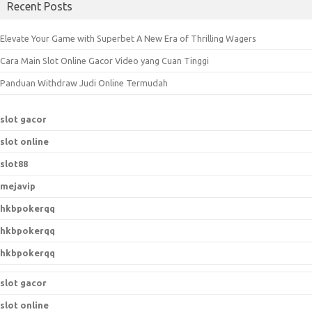
Recent Posts
r
c
Elevate Your Game with Superbet A New Era of Thrilling Wagers
h
Cara Main Slot Online Gacor Video yang Cuan Tinggi
f
o
Panduan Withdraw Judi Online Termudah
r
:
slot gacor
slot online
slot88
mejavip
hkbpokerqq
hkbpokerqq
hkbpokerqq
slot gacor
slot online