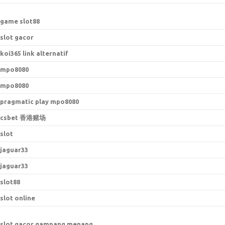
game slot88
slot gacor
koi365 link alternatif
mpo8080
mpo8080
pragmatic play mpo8080
csbet 香港赌场
slot
jaguar33
jaguar33
slot88
slot online
slot gacor gampang menang