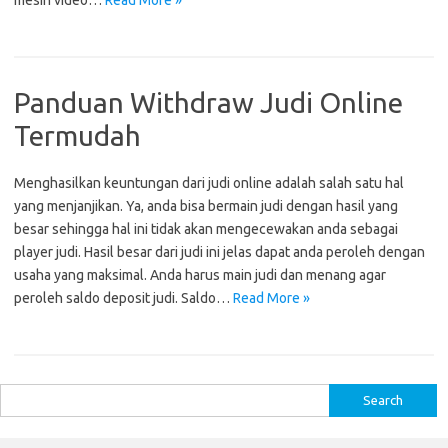
mesin video…
Read More »
Panduan Withdraw Judi Online
Termudah
Menghasilkan keuntungan dari judi online adalah salah satu hal
yang menjanjikan. Ya, anda bisa bermain judi dengan hasil yang
besar sehingga hal ini tidak akan mengecewakan anda sebagai
player judi. Hasil besar dari judi ini jelas dapat anda peroleh dengan
usaha yang maksimal. Anda harus main judi dan menang agar
peroleh saldo deposit judi. Saldo…
Read More »
S
e
a