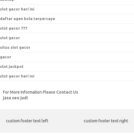
slot gacor hari ini
daftar agen bola terpercaya
slot gacor 777
slot gacor
situs slot gacor
gacor
slot jackpot
slot gacor hari ini
For More Information Please
Contact Us
jasa seo judi
custom footer text left
custom footer text right