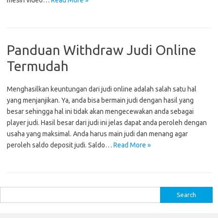
mesin video…
Read More »
Panduan Withdraw Judi Online
Termudah
Menghasilkan keuntungan dari judi online adalah salah satu hal
yang menjanjikan. Ya, anda bisa bermain judi dengan hasil yang
besar sehingga hal ini tidak akan mengecewakan anda sebagai
player judi. Hasil besar dari judi ini jelas dapat anda peroleh dengan
usaha yang maksimal. Anda harus main judi dan menang agar
peroleh saldo deposit judi. Saldo…
Read More »
S
e
a