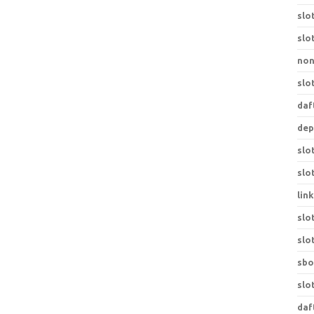
slo
slo
non
slo
daf
dep
slo
slo
link
slo
slo
sbo
slo
daf