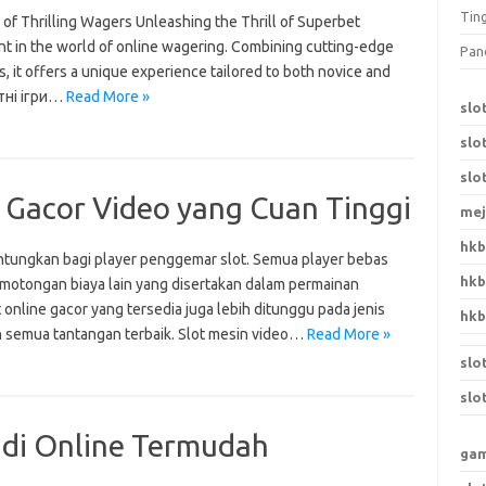
Tin
of Thrilling Wagers Unleashing the Thrill of Superbet
t in the world of online wagering. Combining cutting-edge
Pan
, it offers a unique experience tailored to both novice and
ртні ігри…
Read More »
slo
slo
slo
e Gacor Video yang Cuan Tinggi
mej
hk
guntungkan bagi player penggemar slot. Semua player bebas
hk
emotongan biaya lain yang disertakan dalam permainan
online gacor yang tersedia juga lebih ditunggu pada jenis
hk
n semua tantangan terbaik. Slot mesin video…
Read More »
slo
slo
di Online Termudah
gam