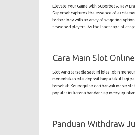
Elevate Your Game with Superbet A New Era 
Superbet captures the essence of excitemen
technology with an array of wagering options
seasoned players. As the landscape of аза
Cara Main Slot Onlin
Slot yang tersedia saat ini jelas lebih men
menentukan nilai deposit tanpa takut lagi p
tersebut. Keunggulan dari banyak mesin slot 
populer ini karena bandar siap menyuguhka
Panduan Withdraw Ju