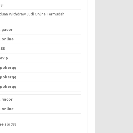
ggi
duan Withdraw Judi Online Termudah
t gacor
t online
t88
avip
bpokerqq
bpokerqq
bpokerqq
t gacor
t online
e slot88