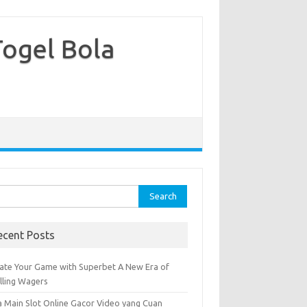
Togel Bola
rch
ecent Posts
vate Your Game with Superbet A New Era of
lling Wagers
a Main Slot Online Gacor Video yang Cuan