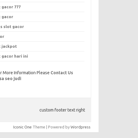
t gacor 777
t gacor
us slot gacor
or
t jackpot
t gacor hari ini
r More Information Please
Contact Us
sa seo judi
custom footer text right
Iconic One
Theme | Powered by
Wordpress