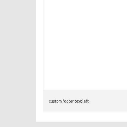
custom footer text left