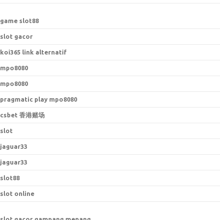
game slot88
slot gacor
koi365 link alternatif
mpo8080
mpo8080
pragmatic play mpo8080
csbet 香港赌场
slot
jaguar33
jaguar33
slot88
slot online
slot gacor gampang menang