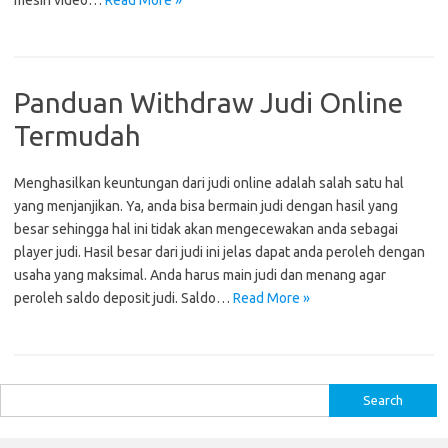
mesin video…
Read More »
Panduan Withdraw Judi Online
Termudah
Menghasilkan keuntungan dari judi online adalah salah satu hal
yang menjanjikan. Ya, anda bisa bermain judi dengan hasil yang
besar sehingga hal ini tidak akan mengecewakan anda sebagai
player judi. Hasil besar dari judi ini jelas dapat anda peroleh dengan
usaha yang maksimal. Anda harus main judi dan menang agar
peroleh saldo deposit judi. Saldo…
Read More »
S
e
a