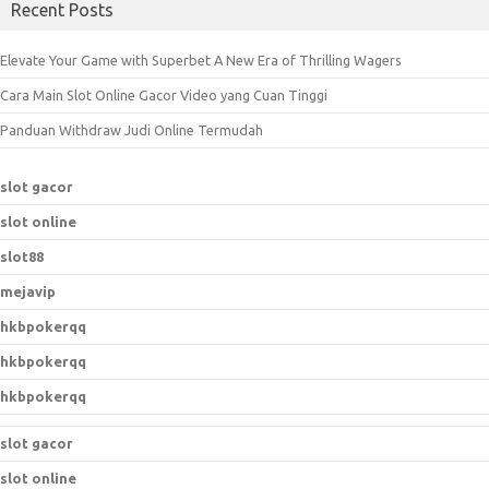
Recent Posts
r
c
Elevate Your Game with Superbet A New Era of Thrilling Wagers
h
Cara Main Slot Online Gacor Video yang Cuan Tinggi
f
o
Panduan Withdraw Judi Online Termudah
r
:
slot gacor
slot online
slot88
mejavip
hkbpokerqq
hkbpokerqq
hkbpokerqq
slot gacor
slot online