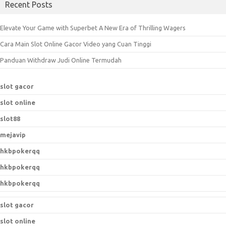
Recent Posts
r
c
Elevate Your Game with Superbet A New Era of Thrilling Wagers
h
Cara Main Slot Online Gacor Video yang Cuan Tinggi
f
o
Panduan Withdraw Judi Online Termudah
r
:
slot gacor
slot online
slot88
mejavip
hkbpokerqq
hkbpokerqq
hkbpokerqq
slot gacor
slot online