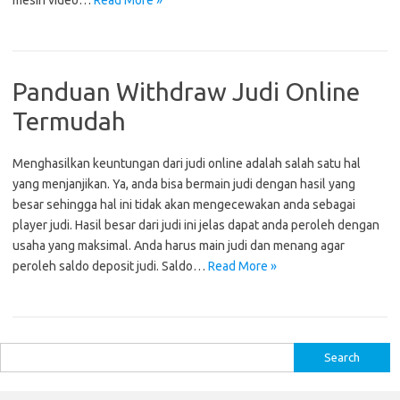
mesin video…
Read More »
Panduan Withdraw Judi Online
Termudah
Menghasilkan keuntungan dari judi online adalah salah satu hal
yang menjanjikan. Ya, anda bisa bermain judi dengan hasil yang
besar sehingga hal ini tidak akan mengecewakan anda sebagai
player judi. Hasil besar dari judi ini jelas dapat anda peroleh dengan
usaha yang maksimal. Anda harus main judi dan menang agar
peroleh saldo deposit judi. Saldo…
Read More »
S
e
a