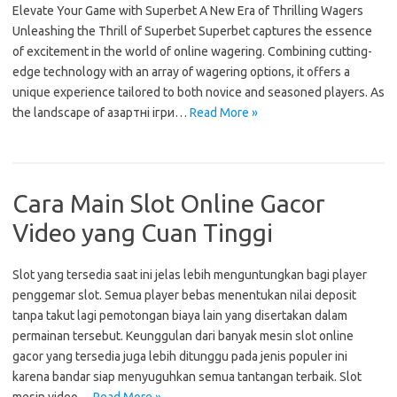
Elevate Your Game with Superbet A New Era of Thrilling Wagers
Unleashing the Thrill of Superbet Superbet captures the essence
of excitement in the world of online wagering. Combining cutting-
edge technology with an array of wagering options, it offers a
unique experience tailored to both novice and seasoned players. As
the landscape of азартні ігри…
Read More »
Cara Main Slot Online Gacor
Video yang Cuan Tinggi
Slot yang tersedia saat ini jelas lebih menguntungkan bagi player
penggemar slot. Semua player bebas menentukan nilai deposit
tanpa takut lagi pemotongan biaya lain yang disertakan dalam
permainan tersebut. Keunggulan dari banyak mesin slot online
gacor yang tersedia juga lebih ditunggu pada jenis populer ini
karena bandar siap menyuguhkan semua tantangan terbaik. Slot