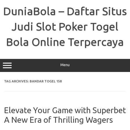
Skip
to
DuniaBola – Daftar Situs
content
Judi Slot Poker Togel
Bola Online Terpercaya
Menu
TAG ARCHIVES:
BANDAR TOGEL 158
Elevate Your Game with Superbet
A New Era of Thrilling Wagers