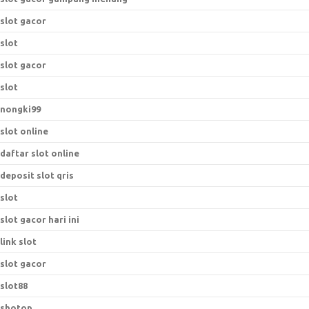
slot gacor
slot
slot gacor
slot
nongki99
slot online
daftar slot online
deposit slot qris
slot
slot gacor hari ini
link slot
slot gacor
slot88
sbotop