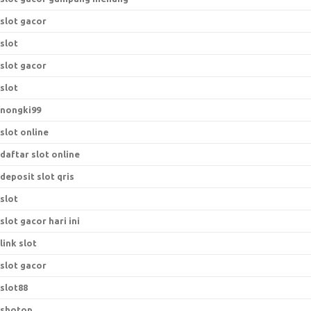
slot gacor
slot
slot gacor
slot
nongki99
slot online
daftar slot online
deposit slot qris
slot
slot gacor hari ini
link slot
slot gacor
slot88
sbotop