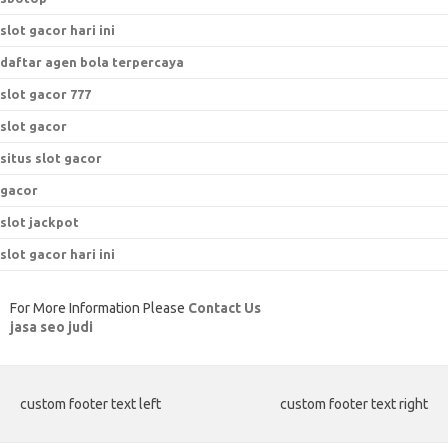
slot gacor hari ini
daftar agen bola terpercaya
slot gacor 777
slot gacor
situs slot gacor
gacor
slot jackpot
slot gacor hari ini
For More Information Please
Contact Us
jasa seo judi
custom footer text left
custom footer text right