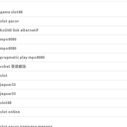
game slot88
slot gacor
koi365 link alternatif
mpo8080
mpo8080
pragmatic play mpo8080
csbet 香港赌场
slot
jaguar33
jaguar33
slot88
slot online
slot gacor gampang menang