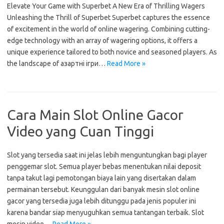
Elevate Your Game with Superbet A New Era of Thrilling Wagers
Unleashing the Thrill of Superbet Superbet captures the essence
of excitement in the world of online wagering. Combining cutting-
edge technology with an array of wagering options, it offers a
unique experience tailored to both novice and seasoned players. As
the landscape of азартні ігри…
Read More »
Cara Main Slot Online Gacor
Video yang Cuan Tinggi
Slot yang tersedia saat ini jelas lebih menguntungkan bagi player
penggemar slot. Semua player bebas menentukan nilai deposit
tanpa takut lagi pemotongan biaya lain yang disertakan dalam
permainan tersebut. Keunggulan dari banyak mesin slot online
gacor yang tersedia juga lebih ditunggu pada jenis populer ini
karena bandar siap menyuguhkan semua tantangan terbaik. Slot