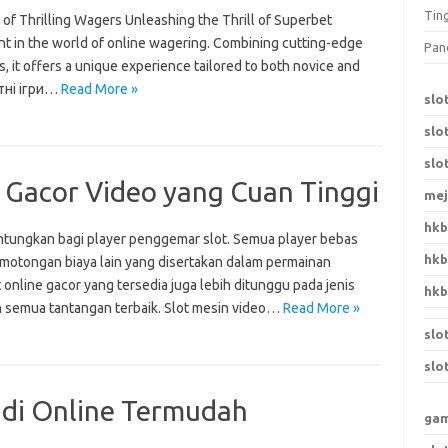
Tin
of Thrilling Wagers Unleashing the Thrill of Superbet
t in the world of online wagering. Combining cutting-edge
Pan
, it offers a unique experience tailored to both novice and
ртні ігри…
Read More »
slo
slo
slo
e Gacor Video yang Cuan Tinggi
mej
hk
guntungkan bagi player penggemar slot. Semua player bebas
hk
emotongan biaya lain yang disertakan dalam permainan
online gacor yang tersedia juga lebih ditunggu pada jenis
hk
n semua tantangan terbaik. Slot mesin video…
Read More »
slo
slo
di Online Termudah
gam