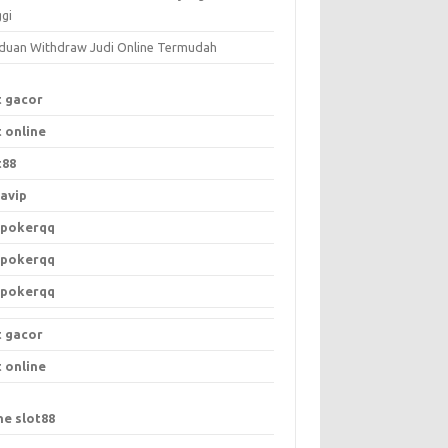
ggi
duan Withdraw Judi Online Termudah
t gacor
t online
t88
avip
bpokerqq
bpokerqq
bpokerqq
t gacor
t online
e slot88