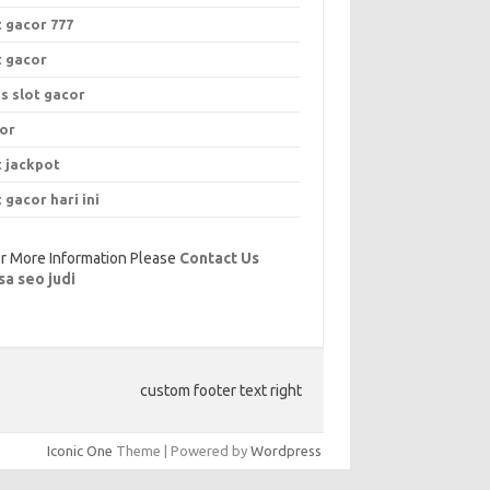
t gacor 777
t gacor
us slot gacor
or
t jackpot
t gacor hari ini
r More Information Please
Contact Us
sa seo judi
custom footer text right
Iconic One
Theme | Powered by
Wordpress