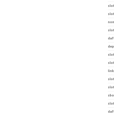
slo
slo
non
slo
daf
dep
slo
slo
link
slo
slo
sbo
slo
daf