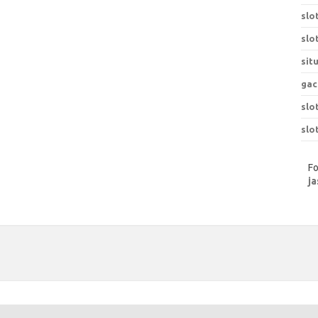
slo
slo
sit
gac
slo
slo
Fo
ja