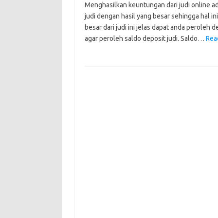
Menghasilkan keuntungan dari judi online ad
judi dengan hasil yang besar sehingga hal in
besar dari judi ini jelas dapat anda perole
agar peroleh saldo deposit judi. Saldo…
Rea