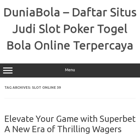
Skip
to
DuniaBola – Daftar Situs
content
Judi Slot Poker Togel
Bola Online Terpercaya
Menu
TAG ARCHIVES:
SLOT ONLINE 39
Elevate Your Game with Superbet
A New Era of Thrilling Wagers