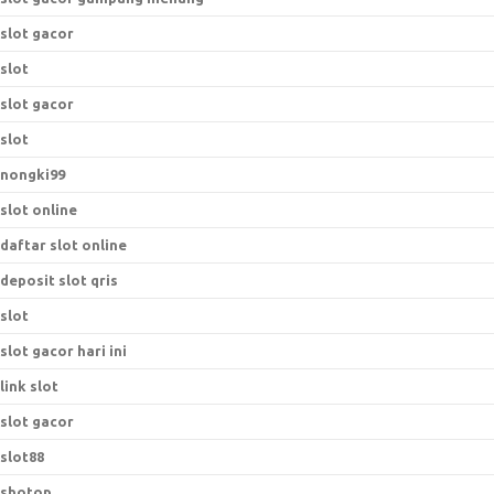
slot gacor
slot
slot gacor
slot
nongki99
slot online
daftar slot online
deposit slot qris
slot
slot gacor hari ini
link slot
slot gacor
slot88
sbotop