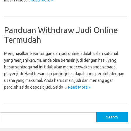
mesin video…
Read More »
Panduan Withdraw Judi Online
Termudah
Menghasilkan keuntungan dari judi online adalah salah satu hal
yang menjanjikan. Ya, anda bisa bermain judi dengan hasil yang
besar sehingga hal ini tidak akan mengecewakan anda sebagai
player judi. Hasil besar dari judi ini jelas dapat anda peroleh dengan
usaha yang maksimal. Anda harus main judi dan menang agar
peroleh saldo deposit judi. Saldo…
Read More »
S
e
a