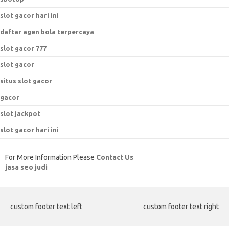
slot gacor hari ini
daftar agen bola terpercaya
slot gacor 777
slot gacor
situs slot gacor
gacor
slot jackpot
slot gacor hari ini
For More Information Please
Contact Us
jasa seo judi
custom footer text left
custom footer text right