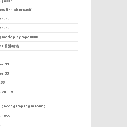
t gacor
365 link alternatif
o8080
o8080
gmatic play mpo8080
bet 香港赌场
t
uar33
uar33
t88
t online
t gacor gampang menang
t gacor
t