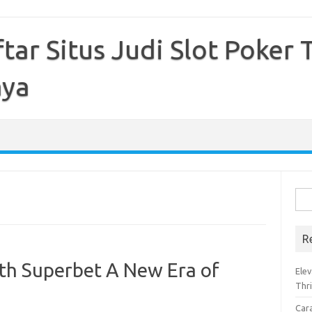
tar Situs Judi Slot Poker 
aya
Sea
for:
R
th Superbet A New Era of
Ele
Thri
Car