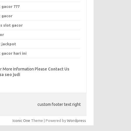
t gacor 777
t gacor
us slot gacor
or
t jackpot
t gacor hari ini
r More Information Please
Contact Us
sa seo judi
custom footer text right
Iconic One
Theme | Powered by
Wordpress