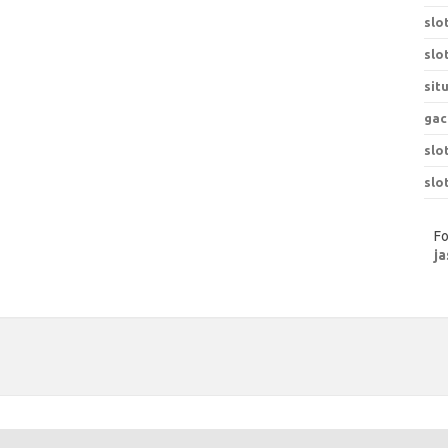
slo
slo
sit
gac
slo
slo
Fo
ja