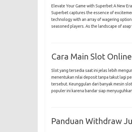
Elevate Your Game with Superbet A New Era 
Superbet captures the essence of excitemen
technology with an array of wagering options
seasoned players. As the landscape of аза
Cara Main Slot Onlin
Slot yang tersedia saat ini jelas lebih men
menentukan nilai deposit tanpa takut lagi p
tersebut. Keunggulan dari banyak mesin slot 
populer ini karena bandar siap menyuguhka
Panduan Withdraw Ju