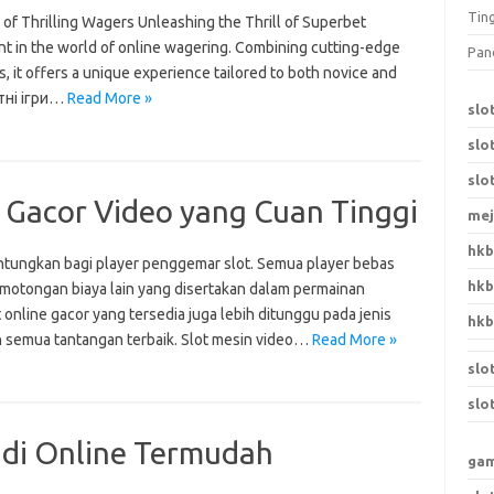
Tin
of Thrilling Wagers Unleashing the Thrill of Superbet
t in the world of online wagering. Combining cutting-edge
Pan
, it offers a unique experience tailored to both novice and
ртні ігри…
Read More »
slo
slo
slo
e Gacor Video yang Cuan Tinggi
mej
hk
guntungkan bagi player penggemar slot. Semua player bebas
hk
emotongan biaya lain yang disertakan dalam permainan
online gacor yang tersedia juga lebih ditunggu pada jenis
hk
n semua tantangan terbaik. Slot mesin video…
Read More »
slo
slo
di Online Termudah
gam