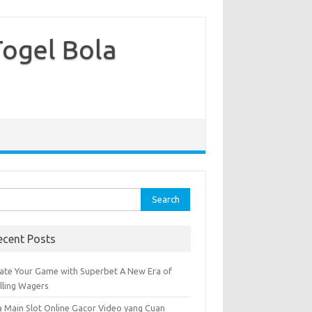
Togel Bola
rch
ecent Posts
vate Your Game with Superbet A New Era of
lling Wagers
a Main Slot Online Gacor Video yang Cuan