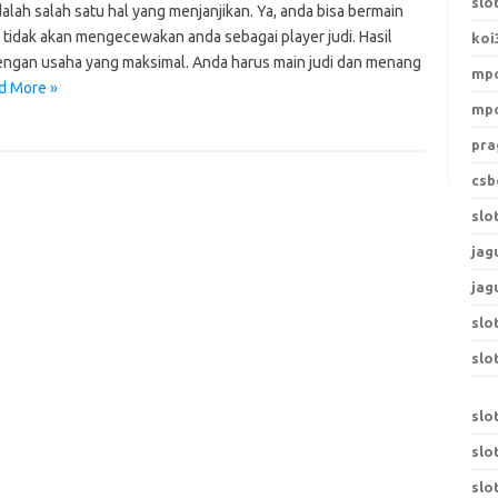
slo
alah salah satu hal yang menjanjikan. Ya, anda bisa bermain
i tidak akan mengecewakan anda sebagai player judi. Hasil
koi
h dengan usaha yang maksimal. Anda harus main judi dan menang
mp
d More »
mp
pra
cs
slo
jag
jag
slo
slo
slo
slo
slo