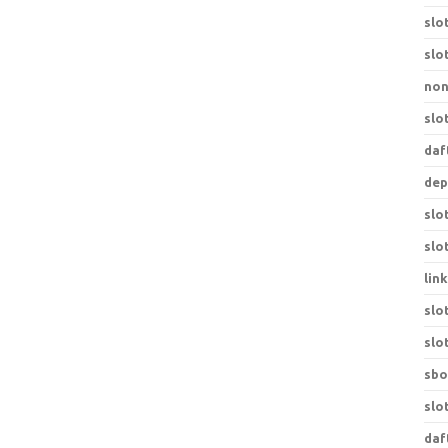
slo
slo
non
slo
daf
dep
slo
slo
link
slo
slo
sbo
slo
daf