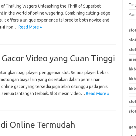
Tin
of Thrilling Wagers Unleashing the Thrill of Superbet
t in the world of online wagering. Combining cutting-edge
Pan
, it offers a unique experience tailored to both novice and
ртні ігри…
Read More »
slo
slo
slo
e Gacor Video yang Cuan Tinggi
mej
hk
guntungkan bagi player penggemar slot. Semua player bebas
hk
emotongan biaya lain yang disertakan dalam permainan
online gacor yang tersedia juga lebih ditunggu pada jenis
hk
n semua tantangan terbaik. Slot mesin video…
Read More »
slo
slo
di Online Termudah
gam