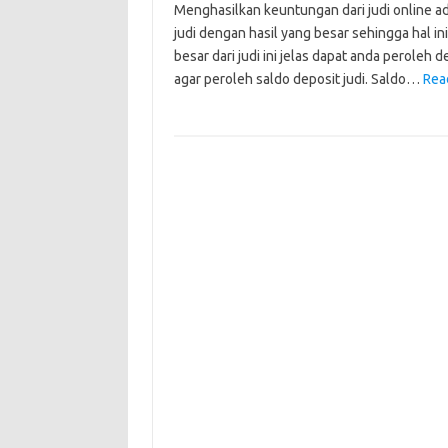
Menghasilkan keuntungan dari judi online ad
judi dengan hasil yang besar sehingga hal in
besar dari judi ini jelas dapat anda perole
agar peroleh saldo deposit judi. Saldo…
Rea