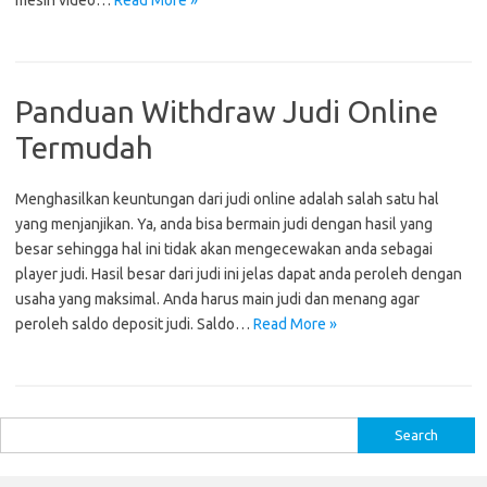
mesin video…
Read More »
Panduan Withdraw Judi Online
Termudah
Menghasilkan keuntungan dari judi online adalah salah satu hal
yang menjanjikan. Ya, anda bisa bermain judi dengan hasil yang
besar sehingga hal ini tidak akan mengecewakan anda sebagai
player judi. Hasil besar dari judi ini jelas dapat anda peroleh dengan
usaha yang maksimal. Anda harus main judi dan menang agar
peroleh saldo deposit judi. Saldo…
Read More »
S
e
a