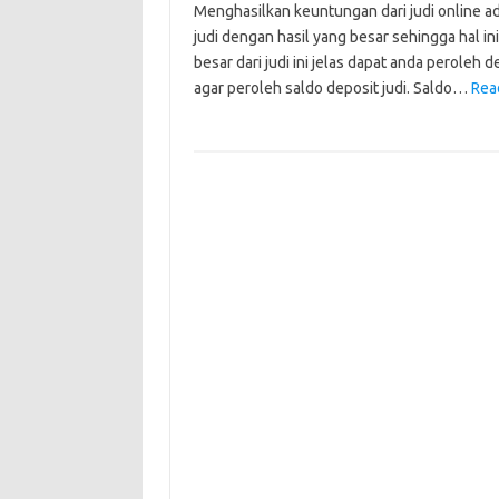
Menghasilkan keuntungan dari judi online ad
judi dengan hasil yang besar sehingga hal in
besar dari judi ini jelas dapat anda perole
agar peroleh saldo deposit judi. Saldo…
Rea