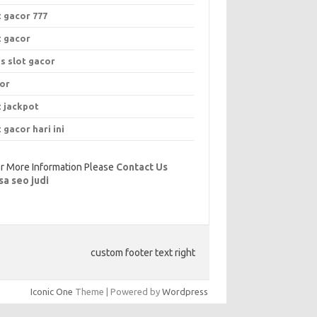
t gacor 777
t gacor
us slot gacor
or
t jackpot
t gacor hari ini
r More Information Please
Contact Us
sa seo judi
custom footer text right
Iconic One
Theme | Powered by
Wordpress