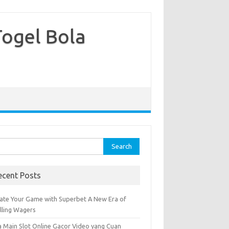
Togel Bola
rch
ecent Posts
vate Your Game with Superbet A New Era of
lling Wagers
a Main Slot Online Gacor Video yang Cuan