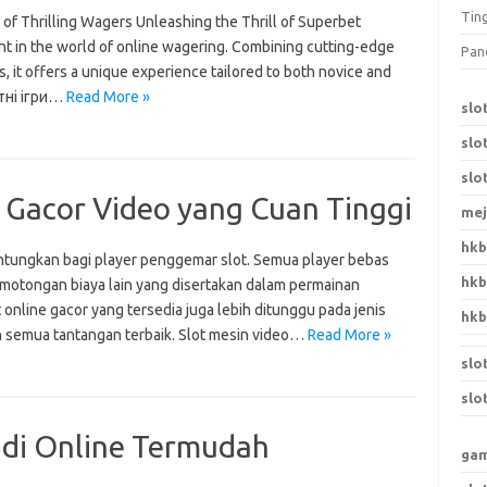
Tin
of Thrilling Wagers Unleashing the Thrill of Superbet
t in the world of online wagering. Combining cutting-edge
Pan
, it offers a unique experience tailored to both novice and
ртні ігри…
Read More »
slo
slo
slo
e Gacor Video yang Cuan Tinggi
mej
hk
guntungkan bagi player penggemar slot. Semua player bebas
hk
emotongan biaya lain yang disertakan dalam permainan
online gacor yang tersedia juga lebih ditunggu pada jenis
hk
n semua tantangan terbaik. Slot mesin video…
Read More »
slo
slo
di Online Termudah
gam