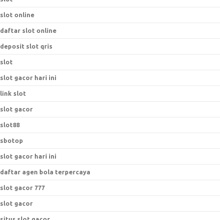
slot online
daftar slot online
deposit slot qris
slot
slot gacor hari ini
link slot
slot gacor
slot88
sbotop
slot gacor hari ini
daftar agen bola terpercaya
slot gacor 777
slot gacor
situs slot gacor