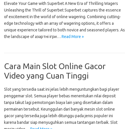
Elevate Your Game with Superbet A New Era of Thrilling Wagers
Unleashing the Thrill of Superbet Superbet captures the essence
of excitement in the world of online wagering. Combining cutting-
edge technology with an array of wagering options, it offers a
unique experience tailored to both novice and seasoned players. As
the landscape of азартні ігри…
Read More »
Cara Main Slot Online Gacor
Video yang Cuan Tinggi
Slot yang tersedia saat ini jelas lebih menguntungkan bagi player
penggemar slot. Semua player bebas menentukan nilai deposit
tanpa takut lagi pemotongan biaya lain yang disertakan dalam
permainan tersebut. Keunggulan dari banyak mesin slot online
gacor yang tersedia juga lebih ditunggu pada jenis populer ini
karena bandar siap menyuguhkan semua tantangan terbaik. Slot