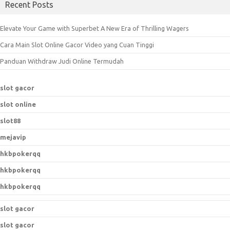
Recent Posts
r
c
Elevate Your Game with Superbet A New Era of Thrilling Wagers
h
Cara Main Slot Online Gacor Video yang Cuan Tinggi
f
o
Panduan Withdraw Judi Online Termudah
r
:
slot gacor
slot online
slot88
mejavip
hkbpokerqq
hkbpokerqq
hkbpokerqq
slot gacor
slot gacor