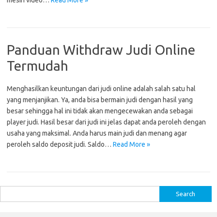
mesin video…
Read More »
Panduan Withdraw Judi Online
Termudah
Menghasilkan keuntungan dari judi online adalah salah satu hal
yang menjanjikan. Ya, anda bisa bermain judi dengan hasil yang
besar sehingga hal ini tidak akan mengecewakan anda sebagai
player judi. Hasil besar dari judi ini jelas dapat anda peroleh dengan
usaha yang maksimal. Anda harus main judi dan menang agar
peroleh saldo deposit judi. Saldo…
Read More »
S
e
a