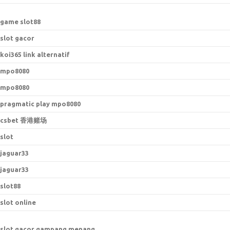
game slot88
slot gacor
koi365 link alternatif
mpo8080
mpo8080
pragmatic play mpo8080
csbet 香港赌场
slot
jaguar33
jaguar33
slot88
slot online
slot gacor gampang menang