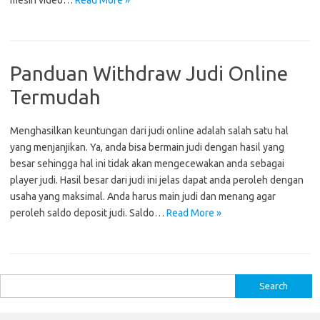
mesin video…
Read More »
Panduan Withdraw Judi Online
Termudah
Menghasilkan keuntungan dari judi online adalah salah satu hal
yang menjanjikan. Ya, anda bisa bermain judi dengan hasil yang
besar sehingga hal ini tidak akan mengecewakan anda sebagai
player judi. Hasil besar dari judi ini jelas dapat anda peroleh dengan
usaha yang maksimal. Anda harus main judi dan menang agar
peroleh saldo deposit judi. Saldo…
Read More »
S
e
a