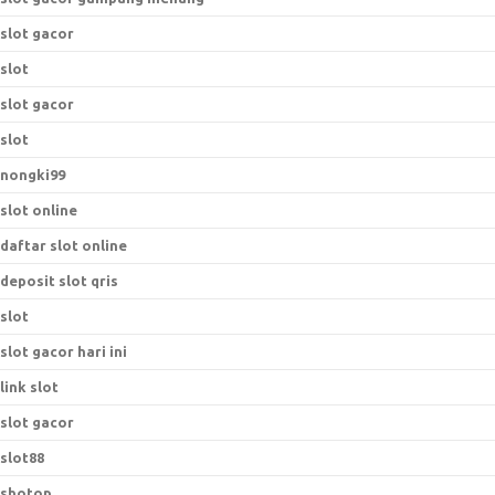
slot gacor
slot
slot gacor
slot
nongki99
slot online
daftar slot online
deposit slot qris
slot
slot gacor hari ini
link slot
slot gacor
slot88
sbotop