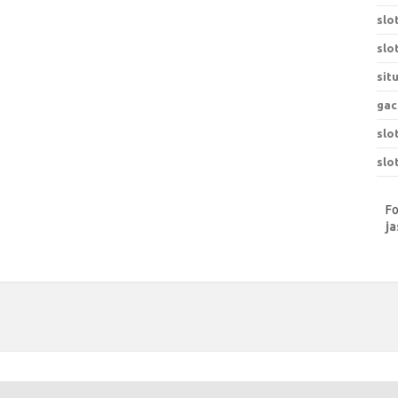
slo
slo
sit
gac
slo
slo
Fo
ja