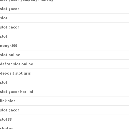
slot gacor
slot
slot gacor
slot
nongki99
slot online
daftar slot online
deposit slot qris
slot
slot gacor hari ini
link slot
slot gacor
slot88
sbotop