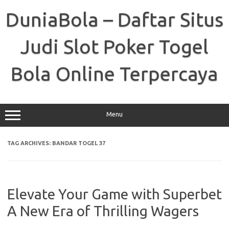
Skip
to
DuniaBola – Daftar Situs
content
Judi Slot Poker Togel
Bola Online Terpercaya
Menu
TAG ARCHIVES:
BANDAR TOGEL 37
Elevate Your Game with Superbet
A New Era of Thrilling Wagers