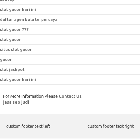
slot gacor hari ini
daftar agen bola terpercaya
slot gacor 777
slot gacor
situs slot gacor
gacor
slot jackpot
slot gacor hari ini
For More Information Please
Contact Us
jasa seo judi
custom footer text left
custom footer text right