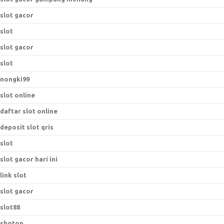
slot gacor
slot
slot gacor
slot
nongki99
slot online
daftar slot online
deposit slot qris
slot
slot gacor hari ini
link slot
slot gacor
slot88
sbotop