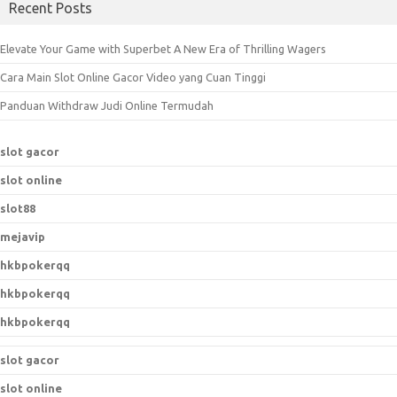
Recent Posts
r
c
Elevate Your Game with Superbet A New Era of Thrilling Wagers
h
Cara Main Slot Online Gacor Video yang Cuan Tinggi
f
o
Panduan Withdraw Judi Online Termudah
r
:
slot gacor
slot online
slot88
mejavip
hkbpokerqq
hkbpokerqq
hkbpokerqq
slot gacor
slot online