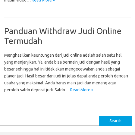
mesin video…
Read More »
Panduan Withdraw Judi Online
Termudah
Menghasilkan keuntungan dari judi online adalah salah satu hal
yang menjanjikan. Ya, anda bisa bermain judi dengan hasil yang
besar sehingga hal ini tidak akan mengecewakan anda sebagai
player judi. Hasil besar dari judi ini jelas dapat anda peroleh dengan
usaha yang maksimal. Anda harus main judi dan menang agar
peroleh saldo deposit judi. Saldo…
Read More »
S
e
a